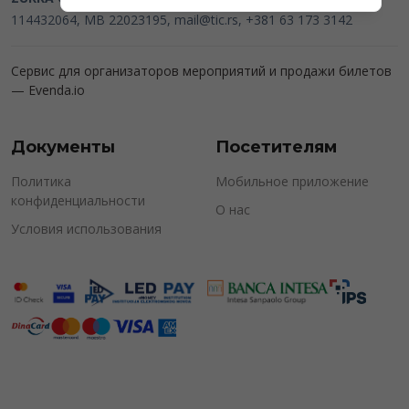
114432064, MB 22023195,
mail@tic.rs
, +381 63 173 3142
Сервис для организаторов мероприятий и продажи билетов
—
Evenda.io
Документы
Посетителям
Политика
Мобильное приложение
конфиденциальности
О нас
Условия использования