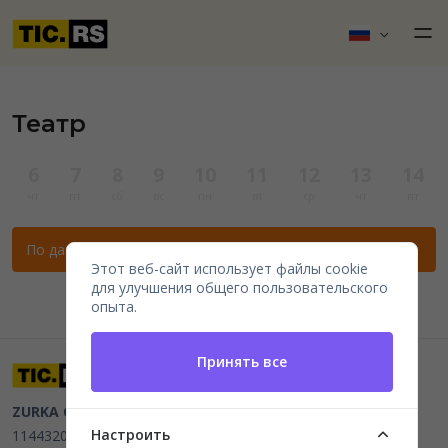
Театр
6
7
8
9
10
11
12
13
14
чт
пт
сб
вс
пн
вт
ср
чт
пт
По данным фильтрам нет мероприятий.
Этот веб-сайт использует файлы cookie
для улучшения общего пользовательского
опыта.
Принять все
ZURKA CE BITI DOO
Beograd, Kraljice Natalije 11
PIB
Настроить
114432064, MB 22023195,
mail@tic.rs
, +381 63 173 3142