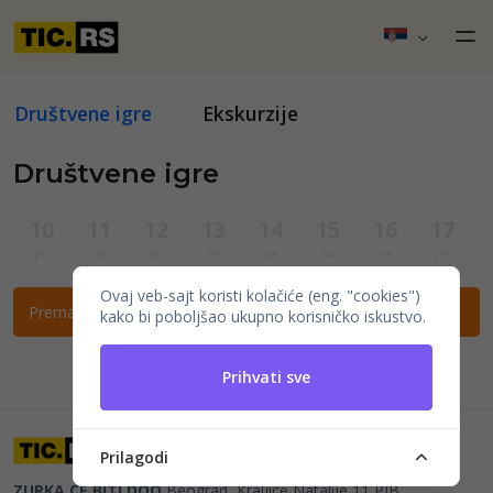
Društvene igre
Ekskurzije
Društvene igre
10
11
12
13
14
15
16
17
po
ut
sr
če
pe
su
ne
po
Ovaj veb-sajt koristi kolačiće (eng. "cookies")
Prema ovim filtrima nema događaja.
kako bi poboljšao ukupno korisničko iskustvo.
Prihvati sve
Prilagodi
ZURKA CE BITI DOO
Beograd, Kraljice Natalije 11
PIB