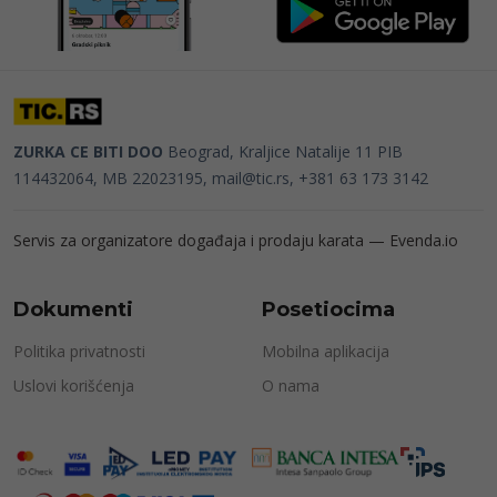
ZURKA CE BITI DOO
Beograd, Kraljice Natalije 11
PIB
114432064, MB 22023195,
mail@tic.rs
, +381 63 173 3142
Servis za organizatore događaja i prodaju karata —
Evenda.io
Dokumenti
Posetiocima
Politika privatnosti
Mobilna aplikacija
Uslovi korišćenja
O nama