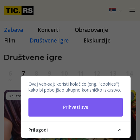
Zabava
Koncerti
Obrazovanje
Film
Društvene igre
Ekskurzije
Društvene igre
6
7
8
9
10
11
12
13
14
če
pe
su
ne
po
ut
sr
če
pe
Ovaj veb-sajt koristi kolačiće (eng. "cookies")
kako bi poboljšao ukupno korisničko iskustvo.
Društvene igre
14+
ru, en, sr, int
Prihvati sve
Prilagodi