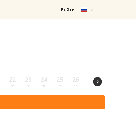
Войти
22
23
24
25
26
27
28
29
сб
вс
пн
вт
ср
чт
пт
сб