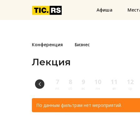
Афиша
Мест
Конференция
Бизнес
Лекция
7
8
9
10
11
12
пт
сб
вс
пн
вт
ср
По данным фильтрам нет мероприятий.