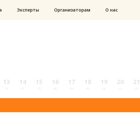
а
Эксперты
Организаторам
О нас
13
14
15
16
17
18
19
20
21
чт
пт
сб
вс
пн
вт
ср
чт
пт