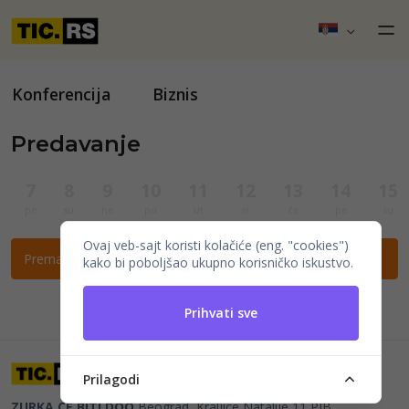
Konferencija
Biznis
Predavanje
7
8
9
10
11
12
13
14
15
pe
su
ne
po
ut
sr
če
pe
su
Ovaj veb-sajt koristi kolačiće (eng. "cookies")
Prema ovim filtrima nema događaja.
kako bi poboljšao ukupno korisničko iskustvo.
Prihvati sve
Prilagodi
ZURKA CE BITI DOO
Beograd, Kraljice Natalije 11
PIB