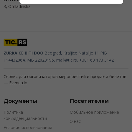
3, Omladinska
ZURKA CE BITI DOO
Beograd, Kraljice Natalije 11
PIB
114432064, MB 22023195,
mail@tic.rs
, +381 63 173 3142
Сервис для организаторов мероприятий и продажи билетов
—
Evenda.io
Документы
Посетителям
Политика
Мобильное приложение
конфиденциальности
О нас
Условия использования