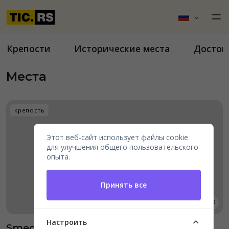
Крепости
Исторические места
Достоп
Места
крепость
Этот веб-сайт использует файлы cookie
для улучшения общего пользовательского
опыта.
Принять все
Настроить
Smederevska tvrđava