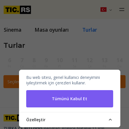
Sinema
Masa oyunları
Turlar
Turlar
6
7
8
9
10
11
12
13
14
Pe
Cu
Ct
Pa
Pt
Sa
Ça
Pe
Cu
Bu web sitesi, genel kullanıcı deneyimini
Seçilen filtrelere göre etkinlik bulunamadı.
iyileştirmek için çerezleri kullanır.
Tümünü Kabul Et
Özelleştir
ZURKA CE BITI DOO
Beograd, Kraljice Natalije 11
PIB