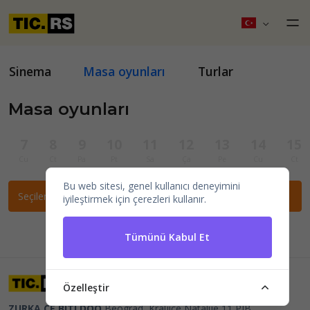
Sinema
Masa oyunları
Turlar
Masa oyunları
7
8
9
10
11
12
13
14
15
Cu
Ct
Pa
Pt
Sa
Ça
Pe
Cu
Ct
Bu web sitesi, genel kullanıcı deneyimini
Seçilen filtrelere göre etkinlik bulunamadı.
iyileştirmek için çerezleri kullanır.
Tümünü Kabul Et
Özelleştir
ZURKA CE BITI DOO
Beograd, Kraljice Natalije 11
PIB