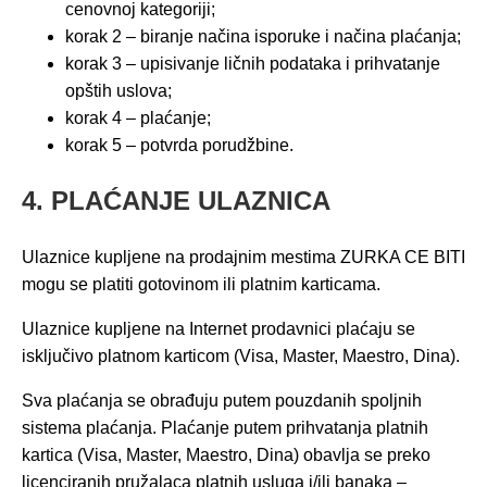
cenovnoj kategoriji;
korak 2 – biranje načina isporuke i načina plaćanja;
korak 3 – upisivanje ličnih podataka i prihvatanje
opštih uslova;
korak 4 – plaćanje;
korak 5 – potvrda porudžbine.
4. PLAĆANJE ULAZNICA
Ulaznice kupljene na prodajnim mestima ZURKA CE BITI
mogu se platiti gotovinom ili platnim karticama.
Ulaznice kupljene na Internet prodavnici plaćaju se
isključivo platnom karticom (Visa, Master, Maestro, Dina).
Sva plaćanja se obrađuju putem pouzdanih spoljnih
sistema plaćanja. Plaćanje putem prihvatanja platnih
kartica (Visa, Master, Maestro, Dina) obavlja se preko
licenciranih pružalaca platnih usluga i/ili banaka –