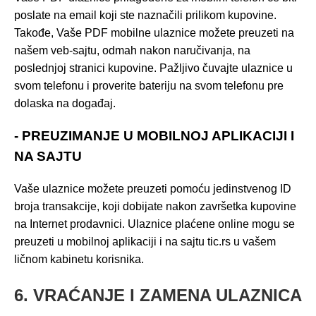
poslate na email koji ste naznačili prilikom kupovine.
Takođe, Vaše PDF mobilne ulaznice možete preuzeti na
našem veb-sajtu, odmah nakon naručivanja, na
poslednjoj stranici kupovine. Pažljivo čuvajte ulaznice u
svom telefonu i proverite bateriju na svom telefonu pre
dolaska na događaj.
- PREUZIMANJE U MOBILNOJ APLIKACIJI I
NA SAJTU
Vaše ulaznice možete preuzeti pomoću jedinstvenog ID
broja transakcije, koji dobijate nakon završetka kupovine
na Internet prodavnici. Ulaznice plaćene online mogu se
preuzeti u mobilnoj aplikaciji i na sajtu tic.rs u vašem
ličnom kabinetu korisnika.
6. VRAĆANJE I ZAMENA ULAZNICA