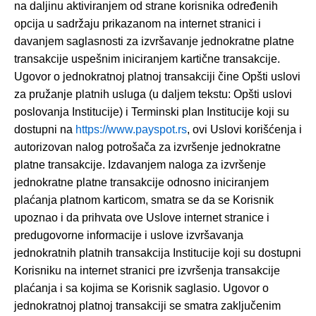
na daljinu aktiviranjem od strane korisnika određenih
opcija u sadržaju prikazanom na internet stranici i
davanjem saglasnosti za izvršavanje jednokratne platne
transakcije uspešnim iniciranjem kartične transakcije.
Ugovor o jednokratnoj platnoj transakciji čine Opšti uslovi
za pružanje platnih usluga (u daljem tekstu: Opšti uslovi
poslovanja Institucije) i Terminski plan Institucije koji su
dostupni na
https://www.payspot.rs
, ovi Uslovi korišćenja i
autorizovan nalog potrošača za izvršenje jednokratne
platne transakcije. Izdavanjem naloga za izvršenje
jednokratne platne transakcije odnosno iniciranjem
plaćanja platnom karticom, smatra se da se Korisnik
upoznao i da prihvata ove Uslove internet stranice i
predugovorne informacije i uslove izvršavanja
jednokratnih platnih transakcija Institucije koji su dostupni
Korisniku na internet stranici pre izvršenja transakcije
plaćanja i sa kojima se Korisnik saglasio. Ugovor o
jednokratnoj platnoj transakciji se smatra zaključenim