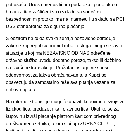
potrošača. Unos i prenos ličnih podataka i podataka o
broju kartice zaštićeni su u skladu sa vodećim
bezbednosnim protokolima na Internetu i u skladu sa PCI
DSS standardima za sigurna plaćanja.
S obzirom na to da svaka zemlja nezavisno određuje
zakone koji regulišu promet roba i usluga, mogu se javiti
situacije u kojima NEZAVISNO OD NAS određene
državne službe uvedu dodatne poreze, takse ili dažbine
na izvršene transakcije. Pružalac usluge ne snosi
odgovornost za takva obračunavanja, a Kupci se
obavezuju da samostalno reše sva pitanja vezana za
njihovu uplatu.
Na internet stranici je moguće obaviti kupovinu u svojstvu
fizičkog lica, preduzetnika i pravnog lica. Ukoliko se za
kupovinu izvrši plaćanje platnom karticom privrednog
društva/preduzetnika, u tom slučaju ZURKA CE BITI,
Institucija, ni Banka ne odgovaraju za poreske kao i