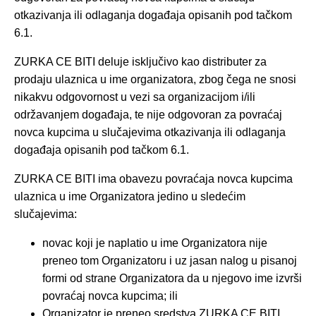
otkazivanja ili odlaganja događaja opisanih pod tačkom
6.1.
ZURKA CE BITI deluje isključivo kao distributer za
prodaju ulaznica u ime organizatora, zbog čega ne snosi
nikakvu odgovornost u vezi sa organizacijom i/ili
održavanjem događaja, te nije odgovoran za povraćaj
novca kupcima u slučajevima otkazivanja ili odlaganja
događaja opisanih pod tačkom 6.1.
ZURKA CE BITI ima obavezu povraćaja novca kupcima
ulaznica u ime Organizatora jedino u sledećim
slučajevima:
novac koji je naplatio u ime Organizatora nije
preneo tom Organizatoru i uz jasan nalog u pisanoj
formi od strane Organizatora da u njegovo ime izvrši
povraćaj novca kupcima; ili
Organizator je preneo sredstva ZURKA CE BITI