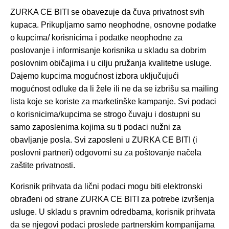
ZURKA CE BITI se obavezuje da čuva privatnost svih
kupaca. Prikupljamo samo neophodne, osnovne podatke
o kupcima/ korisnicima i podatke neophodne za
poslovanje i informisanje korisnika u skladu sa dobrim
poslovnim običajima i u cilju pružanja kvalitetne usluge.
Dajemo kupcima mogućnost izbora uključujući
mogućnost odluke da li žele ili ne da se izbrišu sa mailing
lista koje se koriste za marketinške kampanje. Svi podaci
o korisnicima/kupcima se strogo čuvaju i dostupni su
samo zaposlenima kojima su ti podaci nužni za
obavljanje posla. Svi zaposleni u ZURKA CE BITI (i
poslovni partneri) odgovorni su za poštovanje načela
zaštite privatnosti.
Korisnik prihvata da lični podaci mogu biti elektronski
obrađeni od strane ZURKA CE BITI za potrebe izvršenja
usluge. U skladu s pravnim odredbama, korisnik prihvata
da se njegovi podaci proslede partnerskim kompanijama