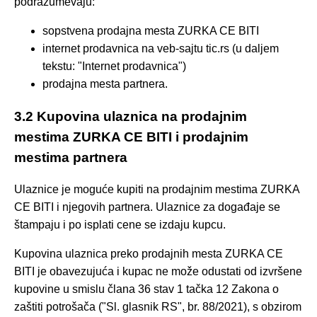
podrazumevaju:
sopstvena prodajna mesta ZURKA CE BITI
internet prodavnica na veb-sajtu tic.rs (u daljem
tekstu: "Internet prodavnica")
prodajna mesta partnera.
3.2 Kupovina ulaznica na prodajnim
mestima ZURKA CE BITI i prodajnim
mestima partnera
Ulaznice je moguće kupiti na prodajnim mestima ZURKA
CE BITI i njegovih partnera. Ulaznice za događaje se
štampaju i po isplati cene se izdaju kupcu.
Kupovina ulaznica preko prodajnih mesta ZURKA CE
BITI je obavezujuća i kupac ne može odustati od izvršene
kupovine u smislu člana 36 stav 1 tačka 12 Zakona o
zaštiti potrošača ("Sl. glasnik RS", br. 88/2021), s obzirom