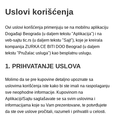
Uslovi korišćenja
Ovi uslovi korišćenja primenjuju se na mobilnu aplikaciju
Događaji Beograda (u daljem tekstu "Aplikacija") i na
veb-sajtu tic.rs (u daljem tekstu "Sajt"), koje je kreirala
kompanija ZURKA CE BITI DOO Beograd (u daljem
tekstu "Pružalac usluga") kao besplatnu uslugu.
1. PRIHVATANJE USLOVA
Molimo da se pre kupovine detaljno upoznate sa
uslovima korišćenja iste kako bi ste imali na raspolaganju
sve neophodne informacije. Kupovinom na
Aplikaciji/Sajtu saglašavate se sa svim uslovima i
informacijama koje su Vam prezentovane, te potvrđujete
da ste ove uslove pročitali, razumeli i prihvatili u celosti.