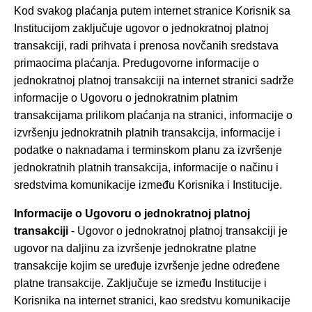
Kod svakog plaćanja putem internet stranice Korisnik sa
Institucijom zaključuje ugovor o jednokratnoj platnoj
transakciji, radi prihvata i prenosa novčanih sredstava
primaocima plaćanja. Predugovorne informacije o
jednokratnoj platnoj transakciji na internet stranici sadrže
informacije o Ugovoru o jednokratnim platnim
transakcijama prilikom plaćanja na stranici, informacije o
izvršenju jednokratnih platnih transakcija, informacije i
podatke o naknadama i terminskom planu za izvršenje
jednokratnih platnih transakcija, informacije o načinu i
sredstvima komunikacije između Korisnika i Institucije.
Informacije o Ugovoru o jednokratnoj platnoj
transakciji
- Ugovor o jednokratnoj platnoj transakciji je
ugovor na daljinu za izvršenje jednokratne platne
transakcije kojim se uređuje izvršenje jedne određene
platne transakcije. Zaključuje se između Institucije i
Korisnika na internet stranici, kao sredstvu komunikacije