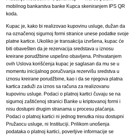
mobilnog bankarstva banke Kupca skeniranjem IPS QR
koda.
Kupac je, kako bi realizovao kupovinu usluge, dužan da
na označenoj sigurnoj formi stranice unese podatke svoje
platne kartice. Ukoliko je transakcija izvršena, kupac će
biti obavešten da je rezervacija sredstava u iznosu
kreirane porudžbine uspešno obavljena. Prihvatanjem
ovih Uslova korišćenja kupac je saglasan da mu se u
momentu inicijalnog poručivanja rezervišu sredstva u
iznosu kreirane porudžbine, kao i da se njegova platna
kartica zaduži za iznos sa računa za realizovanu
kupovinu usluge. Podaci o platnoj kartici čuvaju se na
sigurnoj zaštićenoj stranici Banke u kriptovanoj formi i
nisu dostupni drugim stranama u procesu plaćanja.
Podaci o platnoj kartici ni jednog trenutka nisu dostupni
Pružaocu usluge, ni Instituciji. Prilikom unošenja
podataka o platnoj kartici, poverljive informacije se