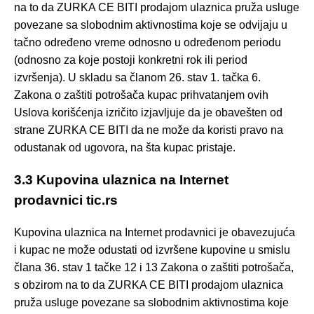
na to da ZURKA CE BITI prodajom ulaznica pruža usluge
povezane sa slobodnim aktivnostima koje se odvijaju u
tačno određeno vreme odnosno u određenom periodu
(odnosno za koje postoji konkretni rok ili period
izvršenja). U skladu sa članom 26. stav 1. tačka 6.
Zakona o zaštiti potrošača kupac prihvatanjem ovih
Uslova korišćenja izričito izjavljuje da je obavešten od
strane ZURKA CE BITI da ne može da koristi pravo na
odustanak od ugovora, na šta kupac pristaje.
3.3 Kupovina ulaznica na Internet
prodavnici tic.rs
Kupovina ulaznica na Internet prodavnici je obavezujuća
i kupac ne može odustati od izvršene kupovine u smislu
člana 36. stav 1 tačke 12 i 13 Zakona o zaštiti potrošača,
s obzirom na to da ZURKA CE BITI prodajom ulaznica
pruža usluge povezane sa slobodnim aktivnostima koje