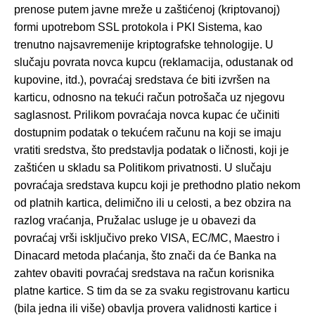
prenose putem javne mreže u zaštićenoj (kriptovanoj)
formi upotrebom SSL protokola i PKI Sistema, kao
trenutno najsavremenije kriptografske tehnologije. U
slučaju povrata novca kupcu (reklamacija, odustanak od
kupovine, itd.), povraćaj sredstava će biti izvršen na
karticu, odnosno na tekući račun potrošača uz njegovu
saglasnost. Prilikom povraćaja novca kupac će učiniti
dostupnim podatak o tekućem računu na koji se imaju
vratiti sredstva, što predstavlja podatak o ličnosti, koji je
zaštićen u skladu sa Politikom privatnosti. U slučaju
povraćaja sredstava kupcu koji je prethodno platio nekom
od platnih kartica, delimično ili u celosti, a bez obzira na
razlog vraćanja, Pružalac usluge je u obavezi da
povraćaj vrši isključivo preko VISA, EC/MC, Maestro i
Dinacard metoda plaćanja, što znači da će Banka na
zahtev obaviti povraćaj sredstava na račun korisnika
platne kartice. S tim da se za svaku registrovanu karticu
(bila jedna ili više) obavlja provera validnosti kartice i