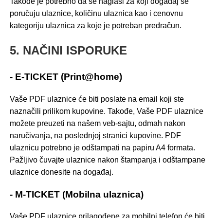
Takođe je potrebno da se naglasi za koji događaj se
poručuju ulaznice, količinu ulaznica kao i cenovnu
kategoriju ulaznica za koje je potreban predračun.
5. NAČINI ISPORUKE
- E-TICKET (Print@home)
Vaše PDF ulaznice će biti poslate na email koji ste
naznačili prilikom kupovine. Takođe, Vaše PDF ulaznice
možete preuzeti na našem veb-sajtu, odmah nakon
naručivanja, na poslednjoj stranici kupovine. PDF
ulaznicu potrebno je odštampati na papiru A4 formata.
Pažljivo čuvajte ulaznice nakon štampanja i odštampane
ulaznice donesite na događaj.
- M-TICKET (Mobilna ulaznica)
Vaše PDF ulaznice prilagođene za mobilni telefon će biti