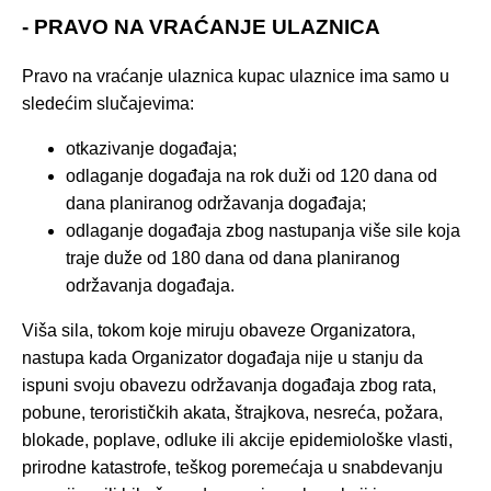
- PRAVO NA VRAĆANJE ULAZNICA
Pravo na vraćanje ulaznica kupac ulaznice ima samo u
sledećim slučajevima:
otkazivanje događaja;
odlaganje događaja na rok duži od 120 dana od
dana planiranog održavanja događaja;
odlaganje događaja zbog nastupanja više sile koja
traje duže od 180 dana od dana planiranog
održavanja događaja.
Viša sila, tokom koje miruju obaveze Organizatora,
nastupa kada Organizator događaja nije u stanju da
ispuni svoju obavezu održavanja događaja zbog rata,
pobune, terorističkih akata, štrajkova, nesreća, požara,
blokade, poplave, odluke ili akcije epidemiološke vlasti,
prirodne katastrofe, teškog poremećaja u snabdevanju