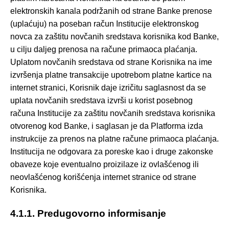
elektronskih kanala podržanih od strane Banke prenose
(uplaćuju) na poseban račun Institucije elektronskog
novca za zaštitu novčanih sredstava korisnika kod Banke,
u cilju daljeg prenosa na račune primaoca plaćanja.
Uplatom novčanih sredstava od strane Korisnika na ime
izvršenja platne transakcije upotrebom platne kartice na
internet stranici, Korisnik daje izričitu saglasnost da se
uplata novčanih sredstava izvrši u korist posebnog
računa Institucije za zaštitu novčanih sredstava korisnika
otvorenog kod Banke, i saglasan je da Platforma izda
instrukcije za prenos na platne račune primaoca plaćanja.
Institucija ne odgovara za poreske kao i druge zakonske
obaveze koje eventualno proizilaze iz ovlašćenog ili
neovlašćenog korišćenja internet stranice od strane
Korisnika.
4.1.1. Predugovorno informisanje