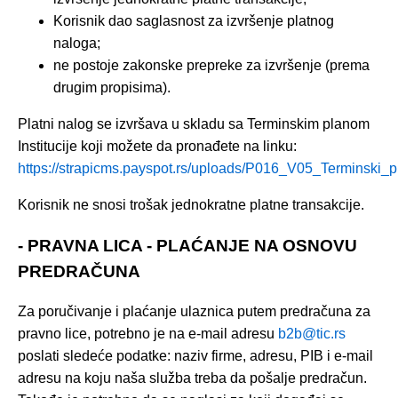
Korisnik dao saglasnost za izvršenje platnog
naloga;
ne postoje zakonske prepreke za izvršenje (prema
drugim propisima).
Platni nalog se izvršava u skladu sa Terminskim planom
Institucije koji možete da pronađete na linku:
https://strapicms.payspot.rs/uploads/P016_V05_Terminski
Korisnik ne snosi trošak jednokratne platne transakcije.
- PRAVNA LICA - PLAĆANJE NA OSNOVU
PREDRAČUNA
Za poručivanje i plaćanje ulaznica putem predračuna za
pravno lice, potrebno je na e-mail adresu
b2b@tic.rs
poslati sledeće podatke: naziv firme, adresu, PIB i e-mail
adresu na koju naša služba treba da pošalje predračun.