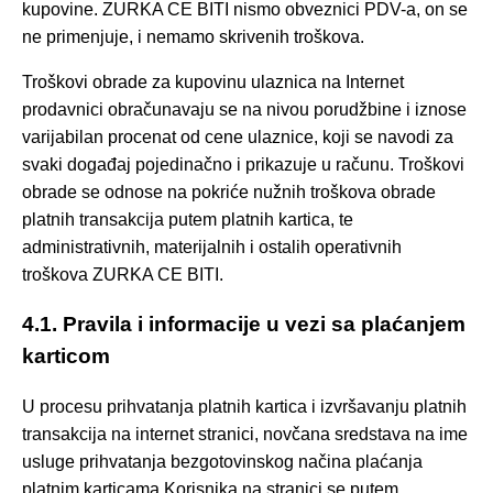
kupovine. ZURKA CE BITI nismo obveznici PDV-a, on se
ne primenjuje, i nemamo skrivenih troškova.
Troškovi obrade za kupovinu ulaznica na Internet
prodavnici obračunavaju se na nivou porudžbine i iznose
varijabilan procenat od cene ulaznice, koji se navodi za
svaki događaj pojedinačno i prikazuje u računu. Troškovi
obrade se odnose na pokriće nužnih troškova obrade
platnih transakcija putem platnih kartica, te
administrativnih, materijalnih i ostalih operativnih
troškova ZURKA CE BITI.
4.1. Pravila i informacije u vezi sa plaćanjem
karticom
U procesu prihvatanja platnih kartica i izvršavanju platnih
transakcija na internet stranici, novčana sredstava na ime
usluge prihvatanja bezgotovinskog načina plaćanja
platnim karticama Korisnika na stranici se putem