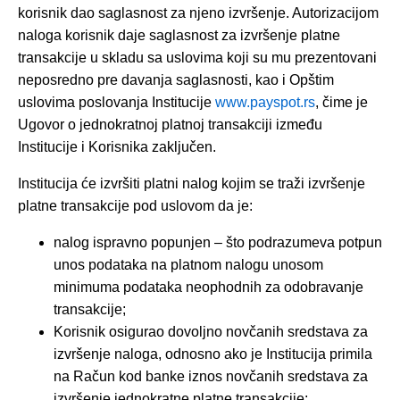
korisnik dao saglasnost za njeno izvršenje. Autorizacijom
naloga korisnik daje saglasnost za izvršenje platne
transakcije u skladu sa uslovima koji su mu prezentovani
neposredno pre davanja saglasnosti, kao i Opštim
uslovima poslovanja Institucije
www.payspot.rs
, čime je
Ugovor o jednokratnoj platnoj transakciji između
Institucije i Korisnika zaključen.
Institucija će izvršiti platni nalog kojim se traži izvršenje
platne transakcije pod uslovom da je:
nalog ispravno popunjen – što podrazumeva potpun
unos podataka na platnom nalogu unosom
minimuma podataka neophodnih za odobravanje
transakcije;
Korisnik osigurao dovoljno novčanih sredstava za
izvršenje naloga, odnosno ako je Institucija primila
na Račun kod banke iznos novčanih sredstava za
izvršenje jednokratne platne transakcije;