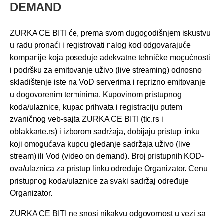
DEMAND
ZURKA CE BITI će, prema svom dugogodišnjem iskustvu
u radu pronaći i registrovati nalog kod odgovarajuće
kompanije koja poseduje adekvatne tehničke mogućnosti
i podršku za emitovanje uživo (live streaming) odnosno
skladištenje iste na VoD serverima i reprizno emitovanje
u dogovorenim terminima. Kupovinom pristupnog
koda/ulaznice, kupac prihvata i registraciju putem
zvaničnog veb-sajta ZURKA CE BITI (tic.rs i
oblakkarte.rs) i izborom sadržaja, dobijaju pristup linku
koji omogućava kupcu gledanje sadržaja uživo (live
stream) ili Vod (video on demand). Broj pristupnih KOD-
ova/ulaznica za pristup linku određuje Organizator. Cenu
pristupnog koda/ulaznice za svaki sadržaj određuje
Organizator.
ZURKA CE BITI ne snosi nikakvu odgovornost u vezi sa