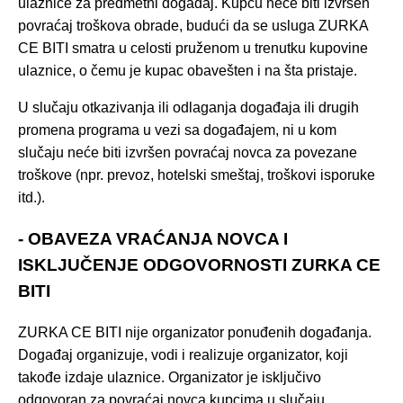
ulaznice za predmetni događaj. Kupcu neće biti izvršen
povraćaj troškova obrade, budući da se usluga ZURKA
CE BITI smatra u celosti pruženom u trenutku kupovine
ulaznice, o čemu je kupac obavešten i na šta pristaje.
U slučaju otkazivanja ili odlaganja događaja ili drugih
promena programa u vezi sa događajem, ni u kom
slučaju neće biti izvršen povraćaj novca za povezane
troškove (npr. prevoz, hotelski smeštaj, troškovi isporuke
itd.).
- OBAVEZA VRAĆANJA NOVCA I
ISKLJUČENJE ODGOVORNOSTI ZURKA CE
BITI
ZURKA CE BITI nije organizator ponuđenih događanja.
Događaj organizuje, vodi i realizuje organizator, koji
takođe izdaje ulaznice. Organizator je isključivo
odgovoran za povraćaj novca kupcima u slučaju