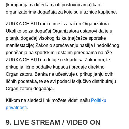
(kompanijama kćerkama ili poslovnicama) kao i
organizatorima događaja za koje su ulaznice kupljene.
ZURKA CE BITI radi u ime i za račun Organizatora.
Ukoliko se za događaj Organizatora ustanovi da je u
pitanju događaj visokog rizika (najčešće sportske
manifestacije) Zakon o sprečavanju nasilja i nedoličnog
ponašanja na sportskim i ostalim priredbama nalaže
ZURKA CE BITI da deluje u skladu sa Zakonom, te
prikuplja lične podatke kupaca i predaje direktno
Organizatoru. Banka ne učestvuje u prikupljanju ovih
ličnih podataka, te se svi podaci isključivo distribuiraju
Organizatoru događaja.
Klikom na sledeći link možete videti našu
Politiku
privatnosti
.
9. LIVE STREAM / VIDEO ON