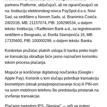
partnera Platforme, uključujući, ali ne ograničavajući se
na: Instituciju elektronskog novca PaySpot d.o.o. Novi
Sad, sa sedištem u Novom Sadu, ul. Branimira Ćosića
2/II/201B, MB: 21157074, PIB: 109296534, u daljem
tekstu: Institucija, i Raiffeisen Bank a.d., sa registrovanim
sedištem u Beogradu, ul. Đorđa Stanojevića 16, MB:
17335600, PIB: 100000299, u daljem tekstu: Banka.
Konkretan pružalac platnih usluga ili banka preko kojih
se transakcija obrađuje biće jasno naznačeni korisniku
tokom procesa plaćanja.
Moguće je korišćenje digitalnog novčanika (Google i
Apple Pay). Korisnik u tom slučaju potvrđuje transakciju
biometrijom (otisak prsta/prepoznavanje lica) ili PIN-om
na svom mobilnom telefonu što predstavlja pristanak na
izvršenje transakcije.
Plaćanje metodom IPS „Skeniraj" — vrši se putem