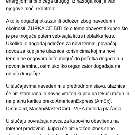
energijom ili bilo čega drugog, iz razloga koji je van
njegove moći i kontrole.
Ako je događaj otkazan ili odložen zbog navedenih
okolnosti, ZURKA CE BITI će o tome obavestiti kupce što
je pre moguće putem veb-sajta tic.rs i oblakkarte.rs.
Ukoliko je događaj odložen za novi termin, povraćaj
novca za kupljene ulaznice korisnicima kojima novi
termin ne odgovara biće moguć do početka događaja u
novom terminu, osim ukoliko organizator događaja ne
odluči drugačije.
U slučajevima navedenim u prethodnom stavu, ulaznica
će biti stornirana, a novac vraćen kupcu na tekući račun ili
na platnu karticu preko AmericanExpress (AmEx),
DinaCard, Maetro/MasterCard i VISA metoda plaćanja.
U slučaju povraćaja novca za kupovinu obavljenu na
Internet prodavnici, kupcu će biti vraćen iznos cene