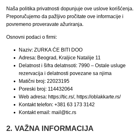
Naša politika privatnosti dopunjuje ove uslove korišćenja.
Preporučujemo da pažljivo pročitate ove informacije i
povremeno proveravate ažuriranja.
Osnovni podaci o firmi:
Naziv: ZURKA ĆE BITI DOO
Adresa: Beograd, Kraljice Natalije 11
Delatnost i šifra delatnsoti: 7990 – Ostale usluge
rezervacija i delatnosti povezane sa njima
Matični broj: 22023195
Poreski broj: 114432064
Web adresa: https://tic.rs/, https://oblakkarte.rs/
Kontakt telefon: +381 63 173 3142
Kontakt email:
mail@tic.rs
2. VAŽNA INFORMACIJA