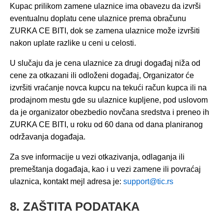
Kupac prilikom zamene ulaznice ima obavezu da izvrši
eventualnu doplatu cene ulaznice prema obračunu
ZURKA CE BITI, dok se zamena ulaznice može izvršiti
nakon uplate razlike u ceni u celosti.
U slučaju da je cena ulaznice za drugi događaj niža od
cene za otkazani ili odloženi događaj, Organizator će
izvršiti vraćanje novca kupcu na tekući račun kupca ili na
prodajnom mestu gde su ulaznice kupljene, pod uslovom
da je organizator obezbedio novčana sredstva i preneo ih
ZURKA CE BITI, u roku od 60 dana od dana planiranog
održavanja događaja.
Za sve informacije u vezi otkazivanja, odlaganja ili
premeštanja događaja, kao i u vezi zamene ili povraćaj
ulaznica, kontakt mejl adresa je:
support@tic.rs
8. ZAŠTITA PODATAKA