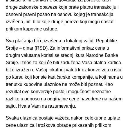
druge zakonske obaveze koje prate platnu transakciju i
osnovni pravni posao na osnovu kojeg je transakcija
izvršena, niti bilo koje druge poreze koji mogu nastati
prilikom kupovine usluge.
Sva plaćanja biće izvršena u lokalnoj valuti Republike
Srbije – dinar (RSD). Za informativni prikaz cena u
drugim valutama koristi se srednji kurs Narodne Banke
Srbije. Iznos za koji će biti zadužena Vaša platna kartica
biće izražen u Vašoj lokalnoj valuti kroz konverziju u istu
po kursu koji koriste kartičarske kompanije, a koji nama u
trenutku kupovine ulaznice ne može biti poznat. Kao
rezultat ove konverzije postoji mogućnost neznatne
razlike u odnosu na originalne cene navedene na našem
sajtu. Hvala Vam na razumevanju.
Svaka ulaznica postaje važeća nakon celokupne uplate
cene ulaznica i troškova obrade prikazanih prilikom