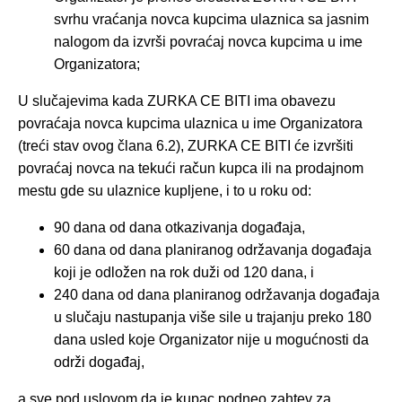
svrhu vraćanja novca kupcima ulaznica sa jasnim
nalogom da izvrši povraćaj novca kupcima u ime
Organizatora;
U slučajevima kada ZURKA CE BITI ima obavezu
povraćaja novca kupcima ulaznica u ime Organizatora
(treći stav ovog člana 6.2), ZURKA CE BITI će izvršiti
povraćaj novca na tekući račun kupca ili na prodajnom
mestu gde su ulaznice kupljene, i to u roku od:
90 dana od dana otkazivanja događaja,
60 dana od dana planiranog održavanja događaja
koji je odložen na rok duži od 120 dana, i
240 dana od dana planiranog održavanja događaja
u slučaju nastupanja više sile u trajanju preko 180
dana usled koje Organizator nije u mogućnosti da
održi događaj,
a sve pod uslovom da je kupac podneo zahtev za