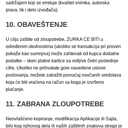
sadržajem koji se emituje (kvalitet snimka, autorska
prava, lik i delo izvođača).
10. OBAVEŠTENJE
U cilju zaštite od zloupotrebe, ZURKA CE BITI u
određenim okolnostima (ukoliko se transakcija pri proveri
pokaže kao sumnjiva) može zahtevati od kupca dodatne
podatke – sken platne kartice sa vidljive četiri poslednje
cifre. Ukoliko ne prihvatate gore navedene uslove
poslovanja, možete zatražiti povraćaj novčanih sredstava
koja će biti vraćena na račun sa koga je izvršeno
plaćanje.
11. ZABRANA ZLOUPOTREBE
Neovlašćeno kopiranje, modifikacija Aplikacije ili Sajta,
bilo kog njihovog dela ili naših zaštitnih znakova strogo je