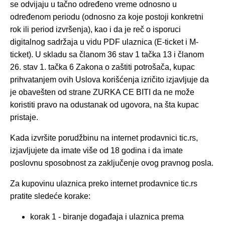
se odvijaju u tačno određeno vreme odnosno u
određenom periodu (odnosno za koje postoji konkretni
rok ili period izvršenja), kao i da je reč o isporuci
digitalnog sadržaja u vidu PDF ulaznica (E-ticket i M-
ticket). U skladu sa članom 36 stav 1 tačka 13 i članom
26. stav 1. tačka 6 Zakona o zaštiti potrošača, kupac
prihvatanjem ovih Uslova korišćenja izričito izjavljuje da
je obavešten od strane ZURKA CE BITI da ne može
koristiti pravo na odustanak od ugovora, na šta kupac
pristaje.
Kada izvršite porudžbinu na internet prodavnici tic.rs,
izjavljujete da imate više od 18 godina i da imate
poslovnu sposobnost za zaključenje ovog pravnog posla.
Za kupovinu ulaznica preko internet prodavnice tic.rs
pratite sledeće korake:
korak 1 - biranje događaja i ulaznica prema