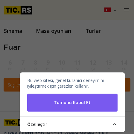
Sinema
Masa oyunları
Turlar
Fuar
6
7
8
9
10
11
12
13
14
Pe
Cu
Ct
Pa
Pt
Sa
Ça
Pe
Cu
Bu web sitesi, genel kullanıcı deneyimini
Seçilen filtrelere göre etkinlik bulunamadı.
iyileştirmek için çerezleri kullanır.
Tümünü Kabul Et
Özelleştir
ZURKA CE BITI DOO
Beograd, Kraljice Natalije 11
PIB