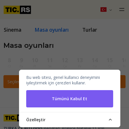
Sinema
Masa oyunları
Turlar
Masa oyunları
8
9
10
11
12
13
14
15
16
Ct
Pa
Pt
Sa
Ça
Pe
Cu
Ct
Pa
Bu web sitesi, genel kullanıcı deneyimini
Seçilen filtrelere göre etkinlik bulunamadı.
iyileştirmek için çerezleri kullanır.
Tümünü Kabul Et
Özelleştir
ZURKA CE BITI DOO
Beograd, Kraljice Natalije 11
PIB