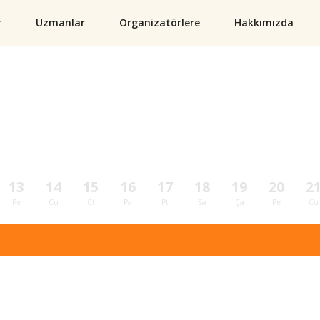
r
Uzmanlar
Organizatörlere
Hakkımızda
13
14
15
16
17
18
19
20
2
Pe
Cu
Ct
Pa
Pt
Sa
Ça
Pe
Cu