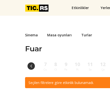
Etkinlikler
Yerle
Sinema
Masa oyunları
Turlar
Fuar
7
8
9
10
11
12
Cu
Ct
Pa
Pt
Sa
Ça
Seçilen filtrelere göre etkinlik bulunamadı.