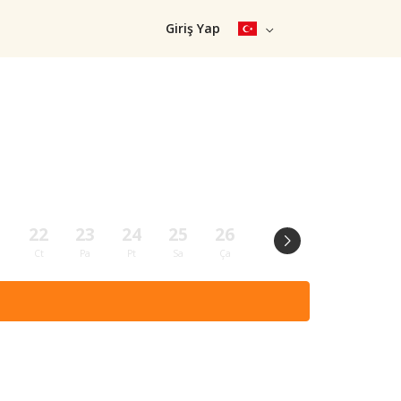
Giriş Yap
1
22
23
24
25
26
27
28
29
Ct
Pa
Pt
Sa
Ça
Pe
Cu
Ct