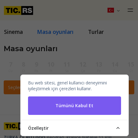
Sinema
Masa oyunları
Turlar
Masa oyunları
7
8
9
10
11
12
13
14
15
Cu
Ct
Pa
Pt
Sa
Ça
Pe
Cu
Ct
Bu web sitesi, genel kullanıcı deneyimini
Seçilen filtrelere göre etkinlik bulunamadı.
iyileştirmek için çerezleri kullanır.
Tümünü Kabul Et
Özelleştir
ZURKA CE BITI DOO
Beograd, Kraljice Natalije 11
PIB