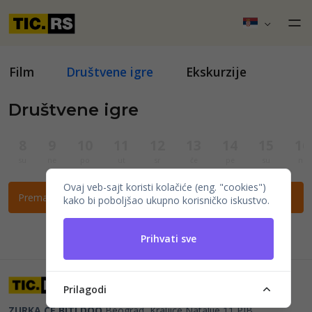
Film
Društvene igre
Ekskurzije
Društvene igre
8
9
10
11
12
13
14
15
16
su
ne
po
ut
sr
če
pe
su
ne
Ovaj veb-sajt koristi kolačiće (eng. "cookies")
Prema ovim filtrima nema događaja.
kako bi poboljšao ukupno korisničko iskustvo.
Prihvati sve
Prilagodi
ZURKA CE BITI DOO
Beograd, Kraljice Natalije 11
PIB