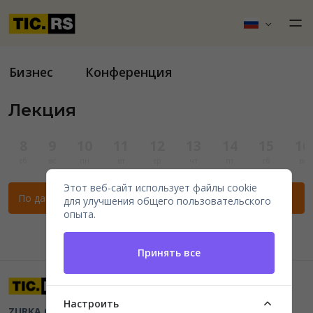
Бизнес
Конференция
Лекция
8
9
10
11
12
13
14
15
16
сб
вс
пн
вт
ср
чт
пт
сб
вс
Этот веб-сайт использует файлы cookie
По данным фильтрам нет мероприятий.
для улучшения общего пользовательского
опыта.
Принять все
Настроить
ZURKA CE BITI DOO
Beograd, Kraljice Natalije 11
PIB