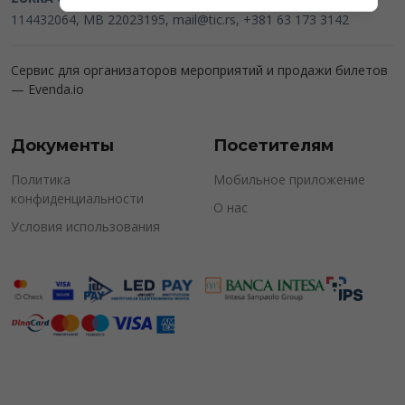
114432064, MB 22023195,
mail@tic.rs
, +381 63 173 3142
Сервис для организаторов мероприятий и продажи билетов
—
Evenda.io
Документы
Посетителям
Политика
Мобильное приложение
конфиденциальности
О нас
Условия использования