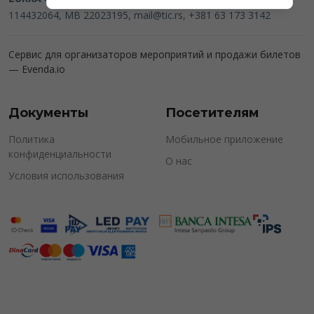
114432064, MB 22023195,
mail@tic.rs
, +381 63 173 3142
Сервис для организаторов мероприятий и продажи билетов
—
Evenda.io
Документы
Посетителям
Политика
Мобильное приложение
конфиденциальности
О нас
Условия использования