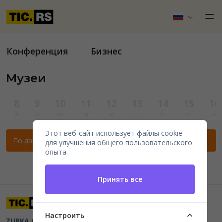
Конференция
Бизнес
Музеи
8
9
10
11
12
13
14
15
16
сб
вс
пн
вт
ср
чт
пт
сб
вс
Этот веб-сайт использует файлы cookie
По данным фильтрам нет мероприятий.
для улучшения общего пользовательского
опыта.
Принять все
Настроить
ZURKA CE BITI DOO
Beograd, Kraljice Natalije 11
PIB