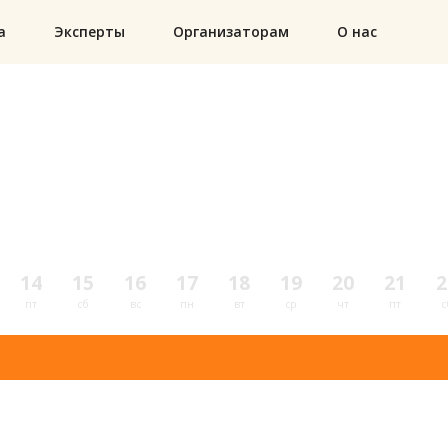
а
Эксперты
Организаторам
О нас
14
15
16
17
18
19
20
21
2
пт
сб
вс
пн
вт
ср
чт
пт
с