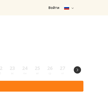
Войти
2
23
24
25
26
27
28
29
30
б
вс
пн
вт
ср
чт
пт
сб
вс