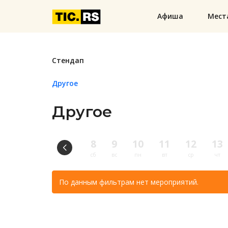
Афиша
Мест
Стендап
Другое
Другое
8
9
10
11
12
13
сб
вс
пн
вт
ср
чт
По данным фильтрам нет мероприятий.