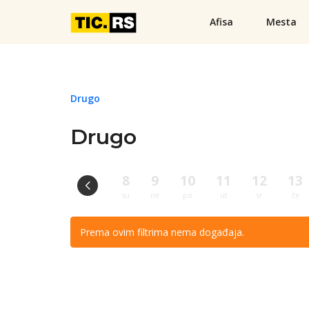
Afisa
Mesta
Drugo
Drugo
8
9
10
11
12
13
su
ne
po
ut
sr
če
Prema ovim filtrima nema događaja.