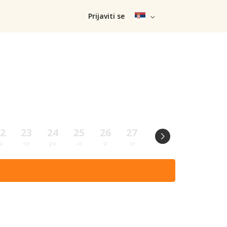
Prijaviti se
2
23
24
25
26
27
28
29
30
u
ne
po
ut
sr
če
pe
su
ne