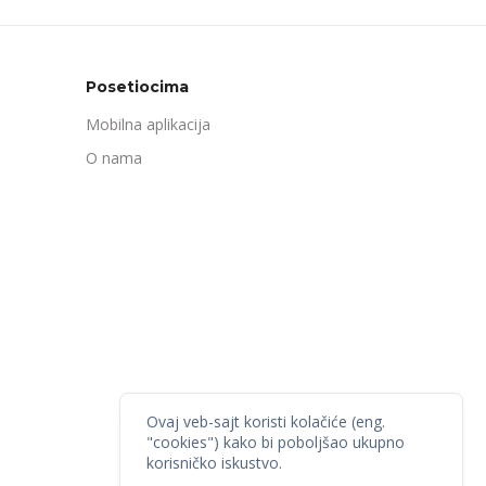
Posetiocima
Mobilna aplikacija
O nama
Ovaj veb-sajt koristi kolačiće (eng.
"cookies") kako bi poboljšao ukupno
korisničko iskustvo.