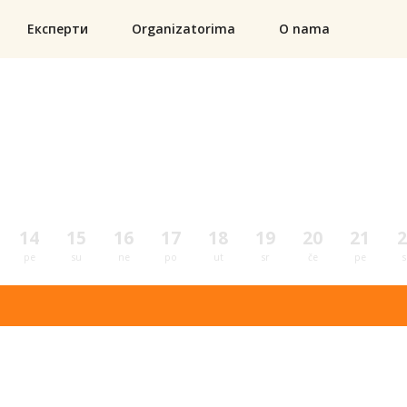
Експерти
Organizatorima
O nama
14
15
16
17
18
19
20
21
2
pe
su
ne
po
ut
sr
če
pe
s