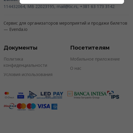
114432064, MB 22023195,
mail@tic.rs
, +381 63 173 3142
Сервис для организаторов мероприятий и продажи билетов
—
Evenda.io
Документы
Посетителям
Политика
Мобильное приложение
конфиденциальности
О нас
Условия использования