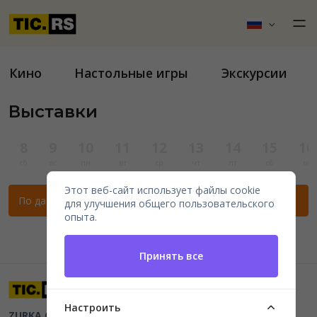
Кино
Настольные игры
Экскурсии
Выставки
8
9
10
11
12
13
14
15
16
сб
вс
пн
вт
ср
чт
пт
сб
вс
Этот веб-сайт использует файлы cookie
По данным фильтрам нет мероприятий.
для улучшения общего пользовательского
опыта.
Принять все
Настроить
ZURKA CE BITI DOO
Beograd, Kraljice Natalije 11
PIB