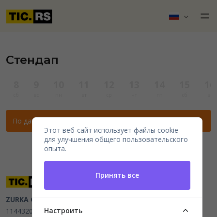
Стендап
8
9
10
11
12
13
14
15
16
сб
вс
пн
вт
ср
чт
пт
сб
вс
По данным фильтрам нет мероприятий.
Этот веб-сайт использует файлы cookie
для улучшения общего пользовательского
опыта.
Принять все
ZURKA CE BITI DOO
Beograd, Kraljice Natalije 11
PIB
Настроить
114432064, MB 22023195,
mail@tic.rs
, +381 63 173 3142