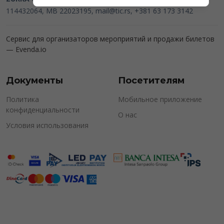
114432064, MB 22023195,
mail@tic.rs
, +381 63 173 3142
Сервис для организаторов мероприятий и продажи билетов
—
Evenda.io
Документы
Посетителям
Политика
Мобильное приложение
конфиденциальности
О нас
Условия использования