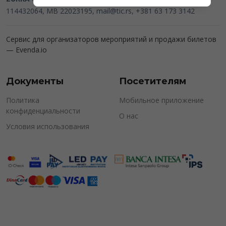
114432064, MB 22023195,
mail@tic.rs
, +381 63 173 3142
Сервис для организаторов мероприятий и продажи билетов
—
Evenda.io
Документы
Посетителям
Политика
Мобильное приложение
конфиденциальности
О нас
Условия использования