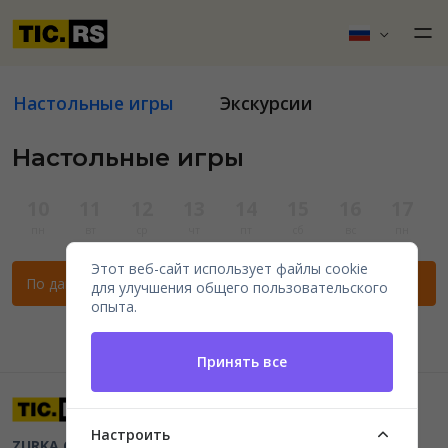
Настольные игры
Экскурсии
Настольные игры
10
11
12
13
14
15
16
17
пн
вт
ср
чт
пт
сб
вс
пн
Этот веб-сайт использует файлы cookie
По данным фильтрам нет мероприятий.
для улучшения общего пользовательского
опыта.
Принять все
Настроить
ZURKA CE BITI DOO
Beograd, Kraljice Natalije 11
PIB