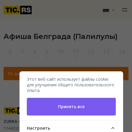
Афиша Белграда (Палилулы)
6
7
8
9
10
11
12
13
14
чт
пт
сб
вс
пн
вт
ср
чт
пт
По данным фильтрам нет мероприятий.
Этот веб-сайт использует файлы cookie
для улучшения общего пользовательского
опыта.
Принять все
ZURKA CE BITI DOO
Beograd, Kraljice Natalije 11
PIB
Настроить
114432064, MB 22023195,
mail@tic.rs
, +381 63 173 3142