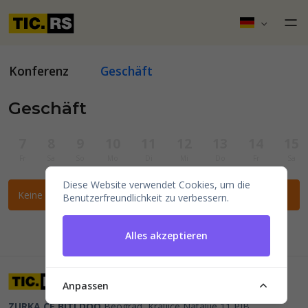
Konferenz
Geschäft
Geschäft
7
8
9
10
11
12
13
14
15
Fr
Sa
So
Mo
Di
Mi
Do
Fr
Sa
Diese Website verwendet Cookies, um die
Keine Veranstaltungen für die ausgewählten Filter gefunden.
Benutzerfreundlichkeit zu verbessern.
Alles akzeptieren
Anpassen
ZURKA CE BITI DOO
Beograd, Kraljice Natalije 11
PIB