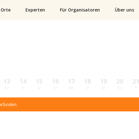
Orte
Experten
Für Organisatoren
Über uns
13
14
15
16
17
18
19
20
2
Do
Fr
Sa
So
Mo
Di
Mi
Do
Fr
gefunden.