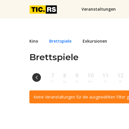
Veranstaltungen
Kino
Brettspiele
Exkursionen
Brettspiele
7
8
9
10
11
12
Fr
Sa
So
Mo
Di
Mi
Keine Veranstaltungen für die ausgewählten Filter 