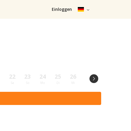
Einloggen
1
22
23
24
25
26
27
28
29
Sa
So
Mo
Di
Mi
Do
Fr
Sa