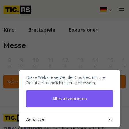
Kino
Brettspiele
Exkursionen
Messe
8
9
10
11
12
13
14
15
16
Sa
So
Mo
Di
Mi
Do
Fr
Sa
So
Diese Website verwendet Cookies, um die
Keine Veranstaltungen für die ausgewählten Filter gefunden.
Benutzerfreundlichkeit zu verbessern.
Alles akzeptieren
Anpassen
ZURKA CE BITI DOO
Beograd, Kraljice Natalije 11
PIB