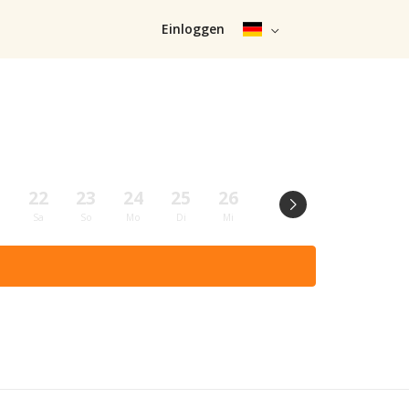
Einloggen
1
22
23
24
25
26
27
28
29
Sa
So
Mo
Di
Mi
Do
Fr
Sa