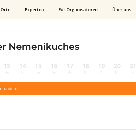
Orte
Experten
Für Organisatoren
Über uns
der Nemenikuches
13
14
15
16
17
18
19
20
2
Do
Fr
Sa
So
Mo
Di
Mi
Do
Fr
gefunden.