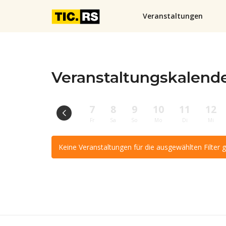
Veranstaltungen
Veranstaltungskalen
7
8
9
10
11
12
Fr
Sa
So
Mo
Di
Mi
Keine Veranstaltungen für die ausgewählten Filter 