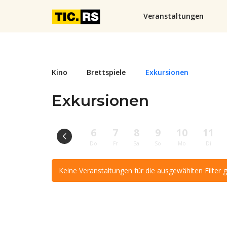
Veranstaltungen
Kino
Brettspiele
Exkursionen
Exkursionen
6
7
8
9
10
11
Do
Fr
Sa
So
Mo
Di
Keine Veranstaltungen für die ausgewählten Filter 