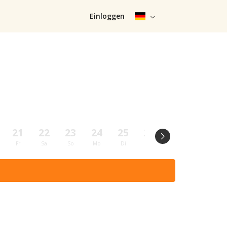
Einloggen
21
22
23
24
25
26
27
28
Fr
Sa
So
Mo
Di
Mi
Do
Fr