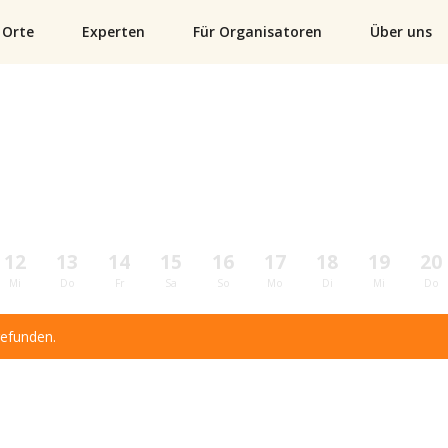
Orte
Experten
Für Organisatoren
Über uns
12
13
14
15
16
17
18
19
20
Mi
Do
Fr
Sa
So
Mo
Di
Mi
Do
gefunden.