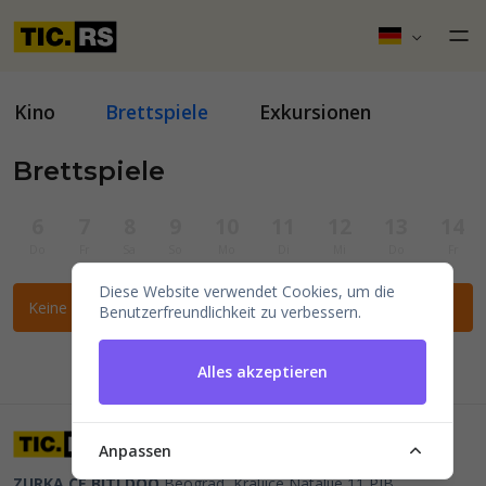
Kino
Brettspiele
Exkursionen
Brettspiele
6
7
8
9
10
11
12
13
14
Do
Fr
Sa
So
Mo
Di
Mi
Do
Fr
Diese Website verwendet Cookies, um die
Keine Veranstaltungen für die ausgewählten Filter gefunden.
Benutzerfreundlichkeit zu verbessern.
Alles akzeptieren
Anpassen
ZURKA CE BITI DOO
Beograd, Kraljice Natalije 11
PIB