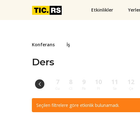
Etkinlikler
Yerle
Konferans
İş
Ders
7
8
9
10
11
12
Cu
Ct
Pa
Pt
Sa
Ça
Seçilen filtrelere göre etkinlik bulunamadı.