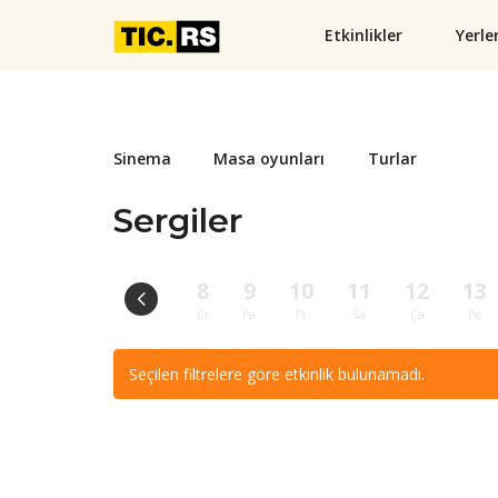
Etkinlikler
Yerle
Sinema
Masa oyunları
Turlar
Sergiler
8
9
10
11
12
13
Ct
Pa
Pt
Sa
Ça
Pe
Seçilen filtrelere göre etkinlik bulunamadı.