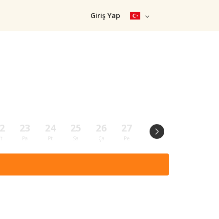
Giriş Yap
2
23
24
25
26
27
28
29
30
t
Pa
Pt
Sa
Ça
Pe
Cu
Ct
Pa