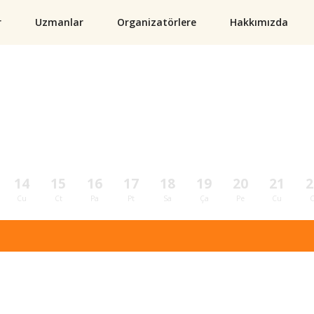
r
Uzmanlar
Organizatörlere
Hakkımızda
14
15
16
17
18
19
20
21
2
Cu
Ct
Pa
Pt
Sa
Ça
Pe
Cu
C