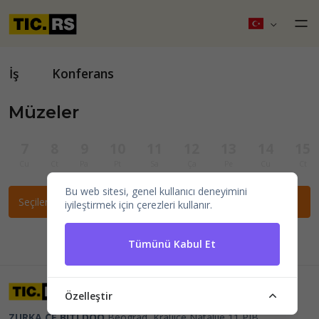
İş
Konferans
Müzeler
7
8
9
10
11
12
13
14
15
Cu
Ct
Pa
Pt
Sa
Ça
Pe
Cu
Ct
Bu web sitesi, genel kullanıcı deneyimini
Seçilen filtrelere göre etkinlik bulunamadı.
iyileştirmek için çerezleri kullanır.
Tümünü Kabul Et
Özelleştir
ZURKA CE BITI DOO
Beograd, Kraljice Natalije 11
PIB