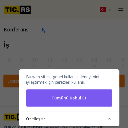
Konferans
İş
İş
8
9
10
11
12
13
14
15
16
Ct
Pa
Pt
Sa
Ça
Pe
Cu
Ct
Pa
Bu web sitesi, genel kullanıcı deneyimini
Seçilen filtrelere göre etkinlik bulunamadı.
iyileştirmek için çerezleri kullanır.
Tümünü Kabul Et
Özelleştir
ZURKA CE BITI DOO
Beograd, Kraljice Natalije 11
PIB