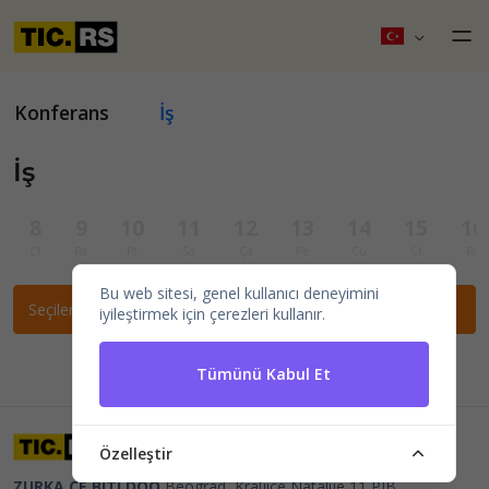
Konferans
İş
İş
8
9
10
11
12
13
14
15
16
Ct
Pa
Pt
Sa
Ça
Pe
Cu
Ct
Pa
Bu web sitesi, genel kullanıcı deneyimini
Seçilen filtrelere göre etkinlik bulunamadı.
iyileştirmek için çerezleri kullanır.
Tümünü Kabul Et
Özelleştir
ZURKA CE BITI DOO
Beograd, Kraljice Natalije 11
PIB