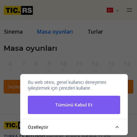
Sinema
Masa oyunları
Turlar
Masa oyunları
6
7
8
9
10
11
12
13
14
Pe
Cu
Ct
Pa
Pt
Sa
Ça
Pe
Cu
Bu web sitesi, genel kullanıcı deneyimini
Seçilen filtrelere göre etkinlik bulunamadı.
iyileştirmek için çerezleri kullanır.
Tümünü Kabul Et
Özelleştir
ZURKA CE BITI DOO
Beograd, Kraljice Natalije 11
PIB