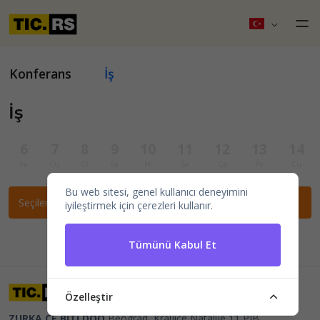
Konferans
İş
İş
6
7
8
9
10
11
12
13
14
Pe
Cu
Ct
Pa
Pt
Sa
Ça
Pe
Cu
Bu web sitesi, genel kullanıcı deneyimini
Seçilen filtrelere göre etkinlik bulunamadı.
iyileştirmek için çerezleri kullanır.
Tümünü Kabul Et
Özelleştir
ZURKA CE BITI DOO
Beograd, Kraljice Natalije 11
PIB