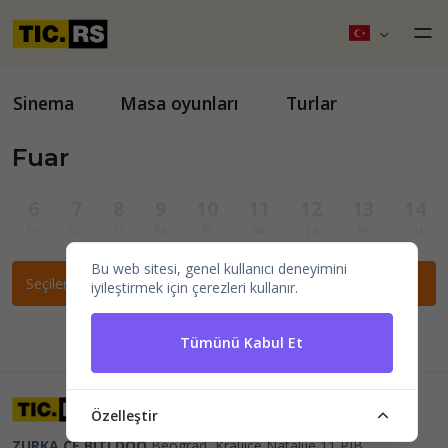
Sinema
Masa oyunları
Turlar
Fuar
6
7
8
9
10
11
12
13
14
Pe
Cu
Ct
Pa
Pt
Sa
Ça
Pe
Cu
Bu web sitesi, genel kullanıcı deneyimini
Seçilen filtrelere göre etkinlik bulunamadı.
iyileştirmek için çerezleri kullanır.
Tümünü Kabul Et
Özelleştir
ZURKA CE BITI DOO
Beograd, Kraljice Natalije 11
PIB