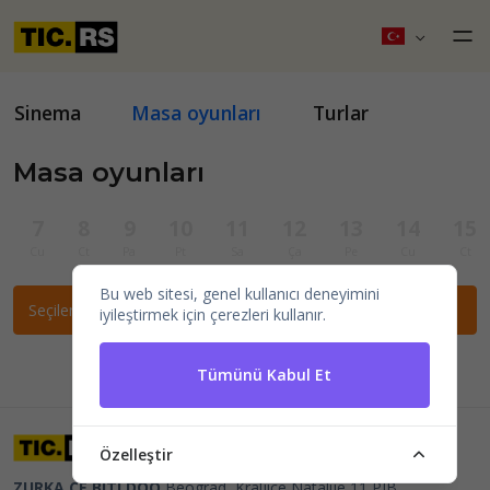
Sinema
Masa oyunları
Turlar
Masa oyunları
7
8
9
10
11
12
13
14
15
Cu
Ct
Pa
Pt
Sa
Ça
Pe
Cu
Ct
Bu web sitesi, genel kullanıcı deneyimini
Seçilen filtrelere göre etkinlik bulunamadı.
iyileştirmek için çerezleri kullanır.
Tümünü Kabul Et
Özelleştir
ZURKA CE BITI DOO
Beograd, Kraljice Natalije 11
PIB