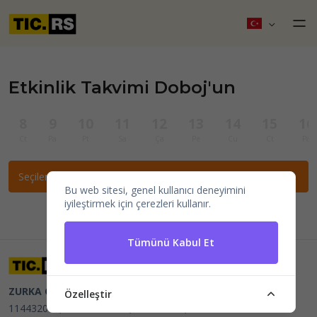
Etkinlik Takvimi Doboj'un
8
9
10
11
12
13
14
15
16
Ct
Pa
Pt
Sa
Ça
Pe
Cu
Ct
Pa
Seçilen filtrelere göre etkinlik bulunamadı.
Bu web sitesi, genel kullanıcı deneyimini
iyileştirmek için çerezleri kullanır.
Tümünü Kabul Et
ZURKA CE BITI DOO
Beograd, Kraljice Natalije 11
PIB
Özelleştir
114432064, MB 22023195,
mail@tic.rs
, +381 63 173 3142