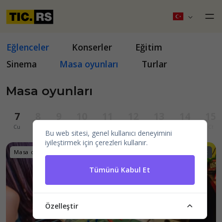
Eğlenceler
Konserler
Eğitim
Sinema
Masa oyunları
Turlar
Masa oyunları
7
8
9
10
11
12
13
14
15
Cu
Ct
Pa
Pt
Sa
Ça
Pe
Cu
Ct
Bu web sitesi, genel kullanıcı deneyimini
iyileştirmek için çerezleri kullanır.
Masa oyunları
14+
ru, en, sr, int
Tümünü Kabul Et
Özelleştir