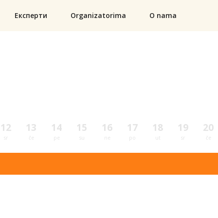
Експерти
Organizatorima
O nama
12
13
14
15
16
17
18
19
20
sr
če
pe
su
ne
po
ut
sr
če