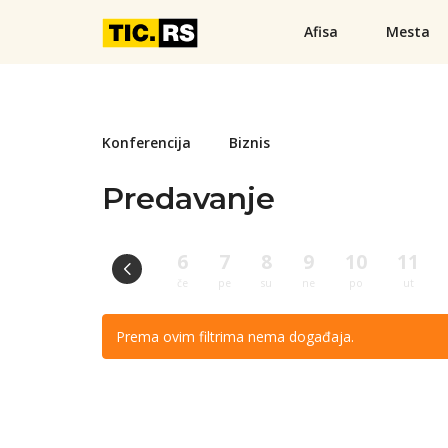
Afisa
Mesta
Konferencija
Biznis
Predavanje
6
7
8
9
10
11
če
pe
su
ne
po
ut
Prema ovim filtrima nema događaja.