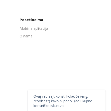
Posetiocima
Mobilna aplikacija
O nama
Ovaj veb-sajt koristi kolačiće (eng.
"cookies") kako bi poboljšao ukupno
korisničko iskustvo.