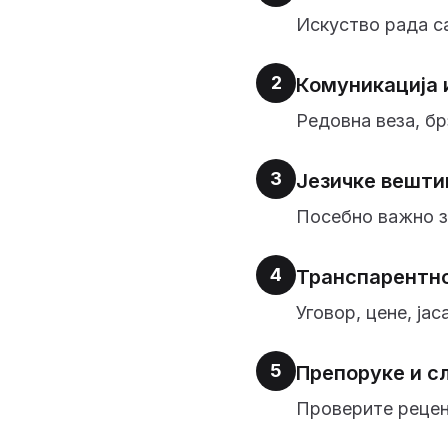
Искуство рада с
2
Комуникација 
Редовна веза, б
3
Језичке вешти
Посебно важно за
4
Транспарентно
Уговор, цене, јас
5
Препоруке и с
Проверите реценз