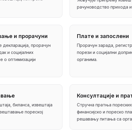
рачуноводство прихода и
вање и прорачуни
Плате и запослени
 декларација, прорачун
Прорачун зарада, регистр
дак и социјалних
порези и социјални допр
е о оптимизацији
органима.
авање
Консултације и пра
таја, биланса, извештаја
Стручна пратња пореских
извештавање пореској
финансијско и пореско пл
решавању питања са орга