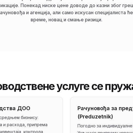
икације. Понекад ниске цене доводе до казни због гре
ачуновођа и агенција, али само искусан специјалиста ћ
време, новац и смање ризици.
оводствене услуге се пружа
одства ДОО
Рачуновођа за пред
(Preduzetnik)
 средњем бизнису:
а и расхода, припрема
Погодно за индивидуалне
 извештаја, контрола
Укључује припрему извешт