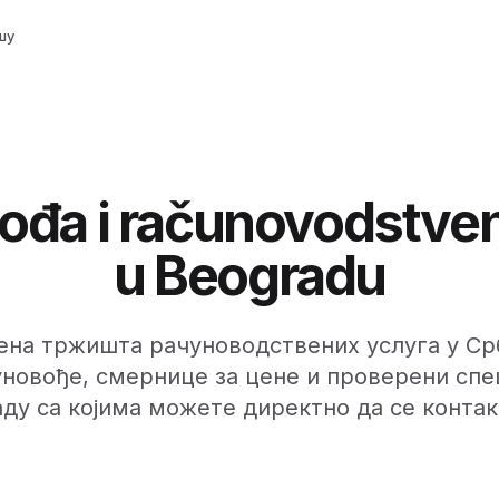
шу
đa i računovodstve
u Beogradu
на тржишта рачуноводствених услуга у Срб
новође, смернице за цене и проверени спе
ду са којима можете директно да се конта