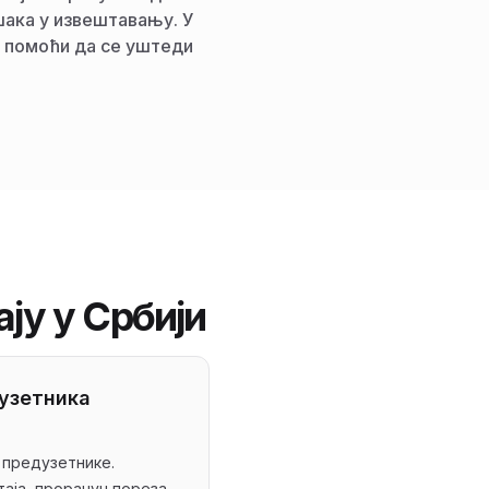
шака у извештавању. У
е помоћи да се уштеди
ју у Србији
узетника
 предузетнике.
аја, прорачун пореза,