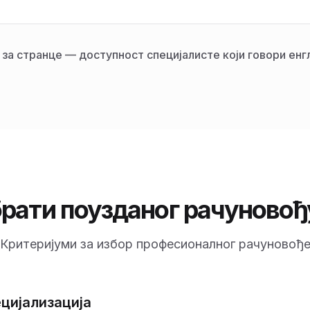
за странце — доступност специјалисте који говори енгл
рати поузданог рачуновођ
Критеријуми за избор професионалног рачуновођ
ецијализација