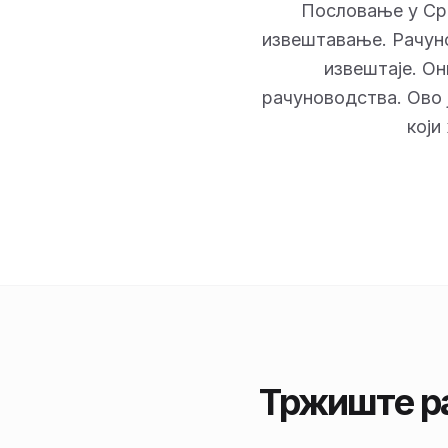
Пословање у Срб
извештавање. Рачуно
извештаје. Он
рачуноводства. Ово 
који
Тржиште ра