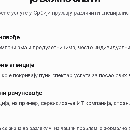
не услуге у Србији пружају различити специјалис
новође
омпанијама и предузетницима, често индивидуални
не агенције
 које покривају пуни спектар услуга за посао свих 
ни рачуновође
ција, на пример, сервисирање ИТ компанија, стран
а се значајно разликују. Најчешћи проблем је формалн