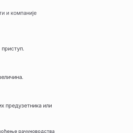
ти и компаније
 приступ.
величина.
их предузетника или
о вођење рачуноводства