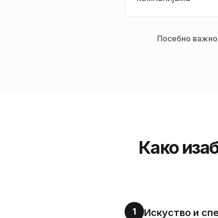
Посебно важно 
Како изаб
1
Искуство и сп