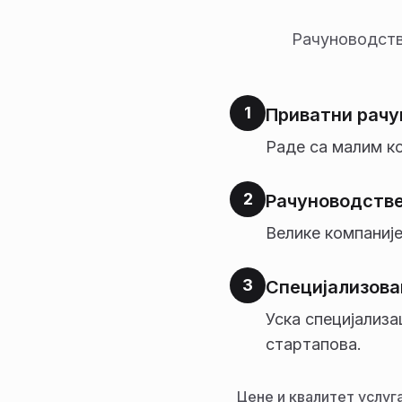
Рачуноводстве
1
Приватни рачу
Раде са малим к
2
Рачуноводстве
Велике компаније
3
Специјализова
Уска специјализа
стартапова.
Цене и квалитет услуг