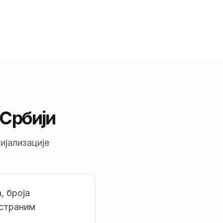
 Србији
ијализације
, броја
 страним