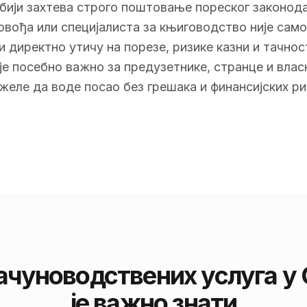
ији захтева строго поштовање пореског законод
вођа или специјалиста за књиговодство није само
и директно утичу на порезе, ризике казни и тачнос
је посебно важно за предузетнике, странце и вла
 желе да воде посао без грешака и финансијских ри
чуноводствених услуга у 
је важно знати