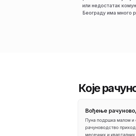
или недостатак комун
Београду има много р
Које рачун
Вођење рачунов
Пуна подршка малом и
рачуноводство приход
месечних и кварталних