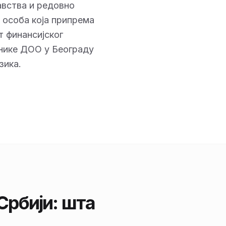
авства и редовно
 особа која припрема
т финансијског
снике ДОО у Београду
зика.
Србији: шта