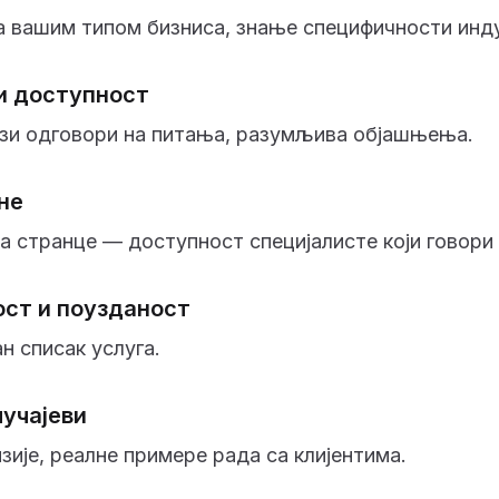
а вашим типом бизниса, знање специфичности инду
и доступност
рзи одговори на питања, разумљива објашњења.
не
 странце — доступност специјалисте који говори 
ст и поузданост
ан списак услуга.
лучајеви
ије, реалне примере рада са клијентима.