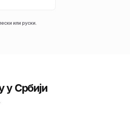
ески или руски.
у у Србији
е