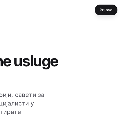
Prijava
ne usluge
ији, савети за
цијалисти у
ктирате