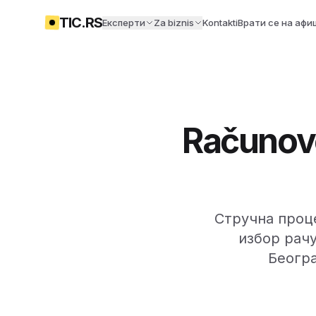
TIC.RS
Експерти
Za biznis
Kontakti
Врати се на афи
Računovo
Стручна проце
избор рачу
Београ