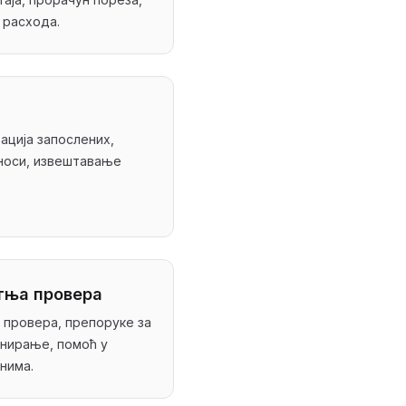
 расхода.
ација запослених,
иноси, извештавање
тња провера
 провера, препоруке за
анирање, помоћ у
нима.