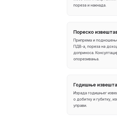
пореза и накнада.
Пореско извешта
Припрема и подношење
ПДВ-а, пореза на дохо
доприноса. Консултациј
опорезивања.
Годишње извешт
Израда годишњег извеш
о добитку и губитку, 
управи.