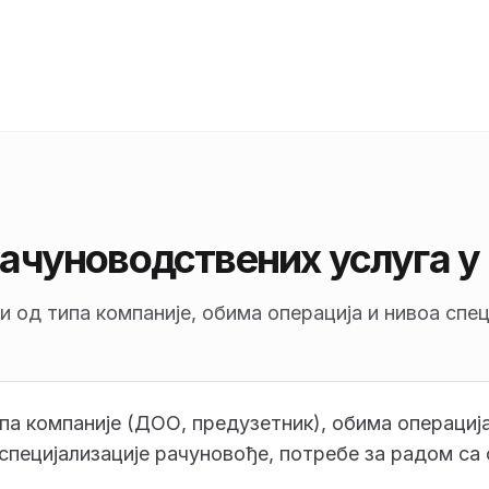
ачуноводствених услуга у
и од типа компаније, обима операција и нивоа спец
па компаније (ДОО, предузетник), обима операција
 специјализације рачуновође, потребе за радом са