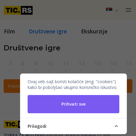
Film
Društvene igre
Ekskurzije
Društvene igre
7
8
9
10
11
12
13
14
15
pe
su
ne
po
ut
sr
če
pe
su
Ovaj veb-sajt koristi kolačiće (eng. "cookies")
Prema ovim filtrima nema događaja.
kako bi poboljšao ukupno korisničko iskustvo.
Prihvati sve
Prilagodi
ZURKA CE BITI DOO
Beograd, Kraljice Natalije 11
PIB