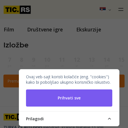
Film
Društvene igre
Ekskurzije
Izložbe
7
8
9
10
11
12
13
14
15
pe
su
ne
po
ut
sr
če
pe
su
Ovaj veb-sajt koristi kolačiće (eng. "cookies")
Prema ovim filtrima nema događaja.
kako bi poboljšao ukupno korisničko iskustvo.
Prihvati sve
Prilagodi
ZURKA CE BITI DOO
Beograd, Kraljice Natalije 11
PIB