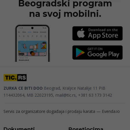
Beogradski program
na svoj mobilni.
ZURKA CE BITI DOO
Beograd, Kraljice Natalije 11
PIB
114432064, MB 22023195,
mail@tic.rs
, +381 63 173 3142
Servis za organizatore događaja i prodaju karata —
Evenda.io
Dokumenti
Posetiocima