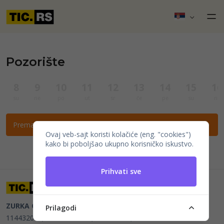
Pozorište
8
9
10
11
12
13
14
15
16
su
ne
po
ut
sr
če
pe
su
ne
Prema ovim filtrima nema događaja.
Ovaj veb-sajt koristi kolačiće (eng. "cookies")
kako bi poboljšao ukupno korisničko iskustvo.
Prihvati sve
ZURKA CE BITI DOO
Beograd, Kraljice Natalije 11
PIB
Prilagodi
114432064, MB 22023195,
mail@tic.rs
, +381 63 173 3142