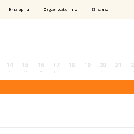
Експерти
Organizatorima
O nama
14
15
16
17
18
19
20
21
2
pe
su
ne
po
ut
sr
če
pe
s