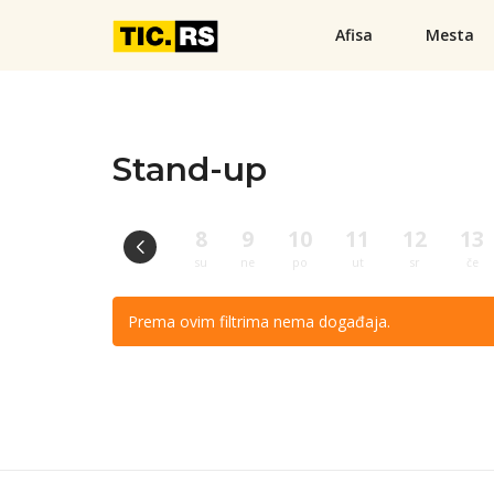
Afisa
Mesta
Stand-up
8
9
10
11
12
13
su
ne
po
ut
sr
če
Prema ovim filtrima nema događaja.