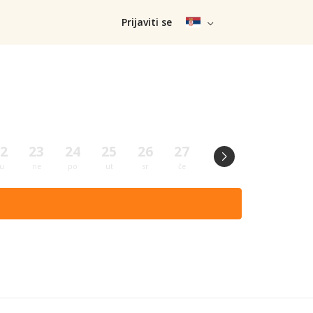
Prijaviti se
2
23
24
25
26
27
28
29
30
u
ne
po
ut
sr
če
pe
su
ne