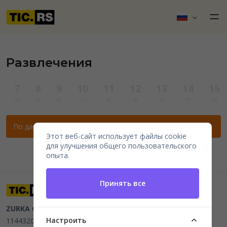
Развлечения
7
8
9
10
11
12
13
14
15
пт
сб
вс
пн
вт
ср
чт
пт
сб
По данным фильтрам нет мероприятий.
Этот веб-сайт использует файлы cookie
для улучшения общего пользовательского
опыта.
Принять все
ZURKA CE BITI DOO
Beograd, Kraljice Natalije 11
PIB
Настроить
114432064, MB 22023195,
mail@tic.rs
, +381 63 173 3142