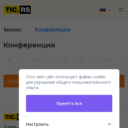
Бизнес
Конференция
Конференция
8
9
10
11
12
13
14
15
16
сб
вс
пн
вт
ср
чт
пт
сб
вс
Этот веб-сайт использует файлы cookie
По данным фильтрам нет мероприятий.
для улучшения общего пользовательского
опыта.
Принять все
Настроить
ZURKA CE BITI DOO
Beograd, Kraljice Natalije 11
PIB