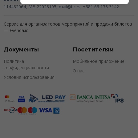
114432064, MB 22023195,
mail@tic.rs
, +381 63 173 3142
Сервис для организаторов мероприятий и продажи билетов
—
Evenda.io
Документы
Посетителям
Политика
Мобильное приложение
конфиденциальности
О нас
Условия использования